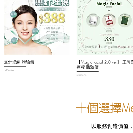
無針埋線 體驗價
【Magic facial 2.0 ver】 王
療程 體驗價
價格
HK$388.00
價格
HK$880.00
​十個選擇Me
以服務創造價值