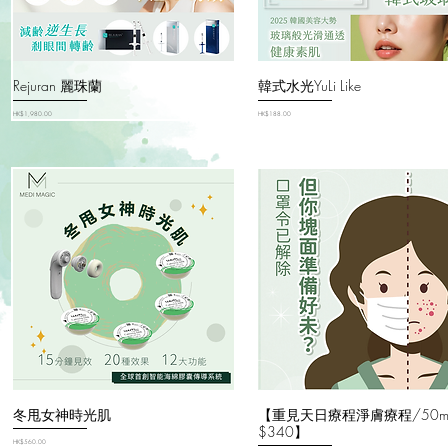
Rejuran 麗珠蘭
韓式水光YuLi Like
價格
價格
HK$1,980.00
HK$188.00
冬甩女神時光肌
【重見天日療程淨膚療程/50mi
$340】
價格
HK$560.00