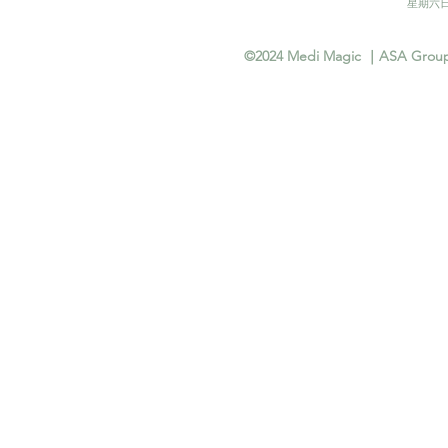
​星期六日
©2024 Medi Magic ｜ASA Group In