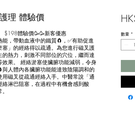
護理 體驗價
HK
$198體驗價🥳🥳新客優惠
數量
*
能，帶動血液中的鐵質🧲，✅有助促進
淤塞」的經絡得以疏通。為您進行磁叉護
生的熱力，刺激不同部位的穴位，繼而達
等效果。 經絡淤塞使臟腑功能減弱，令身
🧲與人體內各臟腑功能能達致陰陽調和的
使用磁叉從疏通經絡入手。中醫常說「通
經絡淋巴阻塞，在過程中有機會感到酸
常。