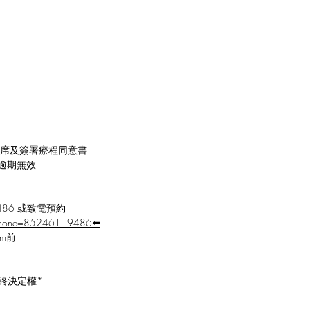
出席及簽署療程同意書
逾期無效
9486 或致電預約
?phone=85246119486⬅️
m前
最終決定權*