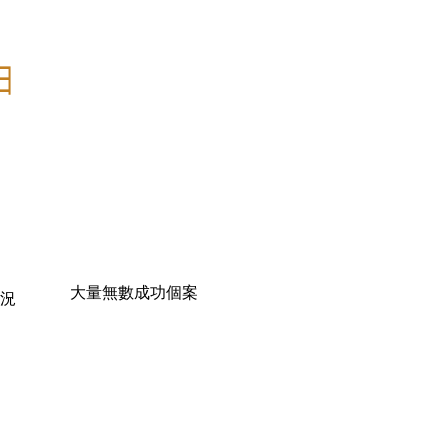
由
大量無數成功個案
況
）