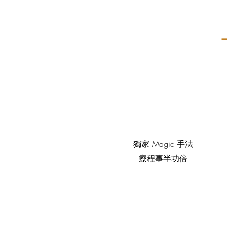
獨家 Magic 手法
療程事半功倍