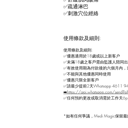
✅疏通淋巴
✅刺激穴位經絡
使用條款及細則:
使用條款及細則:
✅優惠適用於18歲或以上新客户
✅未滿18歲之客戶需由監護人陪同
✅有效使用期為付款後的六個月內，
✅不能與其他優惠同時使用
✅優惠只限全新客戶
✅請最少提前2天Whatsapp 4611 
➡️https://api.whatsapp.com/send
✅任何預約更改或取消需於工作天6p
*如有任何爭議，Medi Magic保留