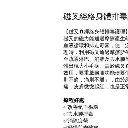
磁叉經絡身體排毒
【磁叉🧲經絡身體排毒護理】 
磁叉的磁力能通過摩擦產生熱
血液循環和排走毒素，使「
理時，利用磁叉通過摩擦所
至疏通淋巴、消脂及去水腫
體出現大小毛病。由於磁叉
效用，要重啟臟腑功能便要
則不痛，痛則不通」，由於
痛，皮膚微微起紅，也是正
療程好處:
✅改善氣血循環
✅去水腫排毒
✅消除疲勞
✅舒緩肌肉酸痛