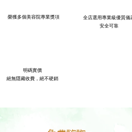
榮獲多個美容院專業獎項
全店選用專業級優質儀
安全可靠
明碼實價
絕無隱藏收費，絕不硬銷