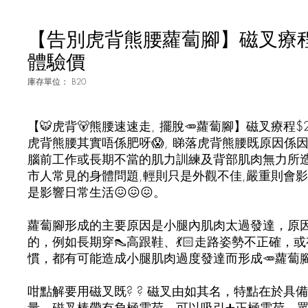
【告別虎背熊腰蘿蔔腳】磁叉療程 （
體驗價
庫存單位： B20
【🐯虎背🐻熊腰速速走, 擺脫🥕蘿蔔腳】磁叉療程$288
虎背熊腰其實唔係肥呀😱, 睇落虎背熊腰既原因係
腦前工作或長期不當的肌力訓練及背部肌肉無力所
市人常見的身體問題,輕則只是外觀不佳,嚴重則會影
是影響日常生活😖😖😖。
蘿蔔腳形成的主要原因是小腿內肌肉太過發達，原
的，例如長期穿👠高跟鞋、💃🏻走路姿勢不正確，或
慣，都有可能造成小腿肌肉過度發達而形成🥕蘿蔔
咁點解要用磁叉既? ? 磁叉由如其名，特點在於具備
量。磁叉棒帶有負極電荷，可以吸引➕正極電荷。眾