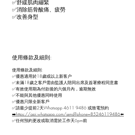
✅舒緩肌肉繃緊
✅消除筋骨酸痛、疲勞
✅改善身型
使用條款及細則:
使用條款及細則:
✅優惠適用於18歲或以上新客户
✅未滿18歲之客戶需由監護人陪同出席及簽署療程同意書
✅有效使用期為付款後的六個月內，逾期無效
✅不能與其他優惠同時使用
✅優惠只限全新客戶
✅請最少提前2天Whatsapp 4611 9486 或致電預約
➡️https://api.whatsapp.com/send?phone=85246119486⬅️
✅任何預約更改或取消需於工作天6pm前