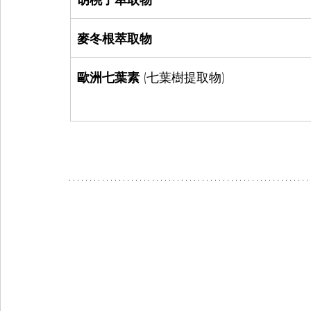
麥冬根萃取物
歐洲七葉素
 (七葉樹提取物)