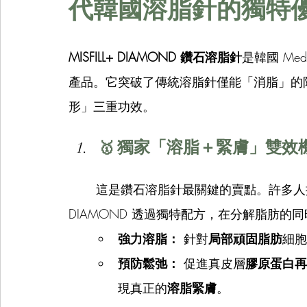
代韓國溶脂針的獨特
MISFILL+ DIAMOND 鑽石溶脂針
是韓國 Med
產品。它突破了傳統溶脂針僅能「消脂」的
形」三重功效。
獨家「溶脂＋緊膚」雙效
🥇 
	這是鑽石溶脂針最關鍵的賣點。許多人擔心注射溶脂針後皮膚會鬆弛，但 MISFILL+ 
DIAMOND 透過獨特配方，在分解脂肪的
強力溶脂：
 針對
局部頑固脂肪
細胞
預防鬆弛：
 促進真皮層
膠原蛋白再
現真正的
溶脂緊膚
。