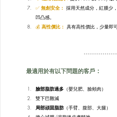
✅ 
無創安全：
 採用天然成分，紅腫少
凹凸感。
💰 
高性價比：
 具有高性價比，少量即
：
最適用於有以下問題的客戶
臉部脂肪過多
（嬰兒肥、臉頰肉）
雙下巴難減
局部頑固脂肪
（手臂、腹部、大腿）