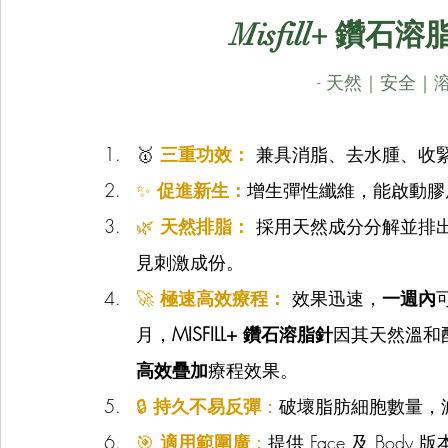
Misfill+ 
- 天然｜安全｜
🥇 
三重功效：
 兼具消脂、去水腫、收緊
✨ 
促進新生：
增生彈性纖維，能啟動膠
🌿 
天然排脂：
 採用天然成分分解並排
見刺激成份。
🚀 
極速高效療程：
 效果迅速，
一週內
月，
MISFILL+ 鑽石溶脂針
因其天然溫和
高效疊加
療程效果。
🔒 
持久不易反彈
：
破壞脂肪細胞數量，
🎯 
適用範圍廣
：
提供 Face 及 Bo