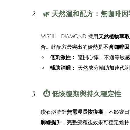
🌿 天然溫和配方：無咖啡
MISFILL+ DIAMOND 採用
天然植物萃取
合。此配方最突出的優勢是
不含咖啡因
低刺激性：
 避開心悸、不適等敏
輔助消腫：
 天然成分輔助加速代
⏱️ 低恢復期與持久穩定性 
鑽石溶脂針
無需漫長恢復期
，不影響日
廓線提升
，完整療程後效果可穩定維持