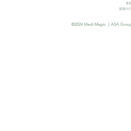
國水光針是什麼？一篇看懂黑
星期
盒/白盒/藍盒功效、價格與恢
​星期六日
復期
©2024 Medi Magic ｜ASA Group In