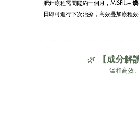
肥針療程需間隔約一個月，
MISFILL+
日
即可進行下次治療，高效疊加療程效
🌿 
【成分解讀
— 溫和高效