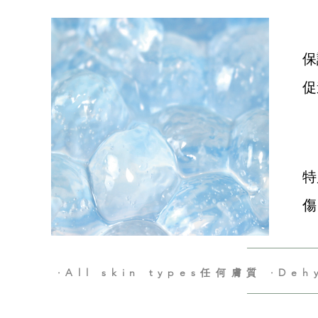
保
促
特
傷
·All skin types任何膚質 ·De