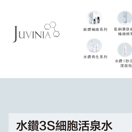
藍銅勝肽
銀鑽極緻系列
極緻精
水鑽再生系列
水鑽5秒
潔面