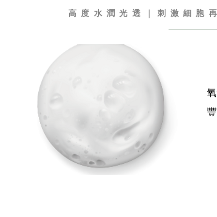
高度水潤光透｜刺激細胞
氧
豐
菠蘿酵素